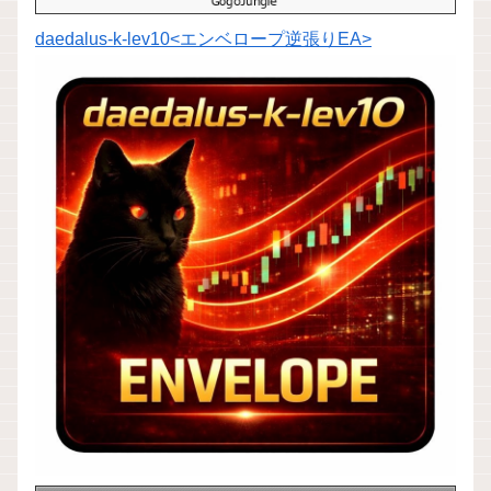
daedalus-k-lev10<エンベロープ逆張りEA>