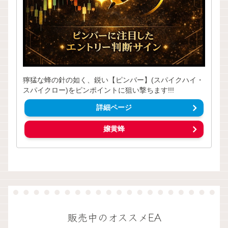
獰猛な蜂の針の如く、鋭い【ピンバー】(スパイクハイ・
スパイクロー)をピンポイントに狙い撃ちます!!!
詳細ページ
嬢黄蜂
販売中のオススメEA