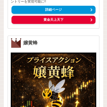
ントリーを実現可能に!!
詳細ページ
黄金天上天下
嬢黄蜂