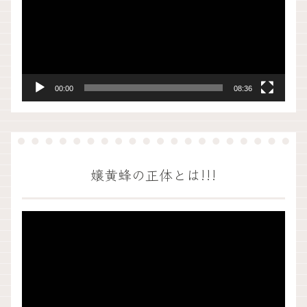
プ
レ
ー
ヤ
ー
00:00
08:36
嬢黄蜂の正体とは!!!
動
画
プ
レ
ー