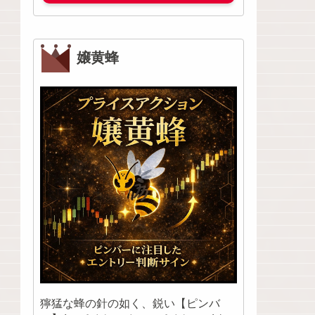
嬢黄蜂
獰猛な蜂の針の如く、鋭い【ピンバ