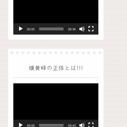
画
プ
レ
ー
00:00
08:36
ヤ
ー
嬢黄蜂の正体とは!!!
動
画
プ
レ
ー
00:00
09:43