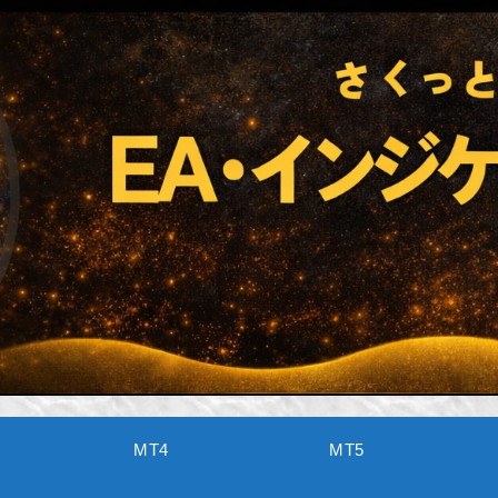
MT4
MT5