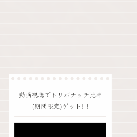
動画視聴でトリボナッチ比率
(期間限定)ゲット!!!
動