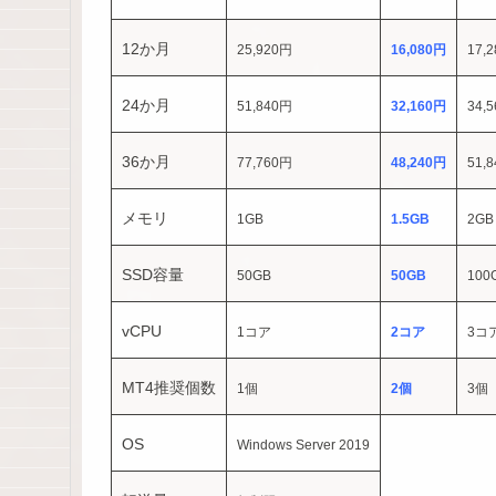
12か月
25,920円
16,080円
17,
24か月
51,840円
32,160円
34,
36か月
77,760円
48,240円
51,
メモリ
1GB
1.5GB
2GB
SSD容量
50GB
50GB
100
vCPU
1コア
2コア
3コ
MT4推奨個数
1個
2個
3個
OS
Windows Server 2019