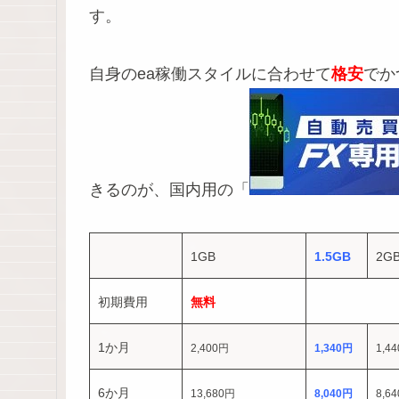
す。
自身のea稼働スタイルに合わせて
格安
でか
きるのが、国内用の「
1GB
1.5GB
2G
初期費用
無料
1か月
2,400円
1,340円
1,4
6か月
13,680円
8,040円
8,6