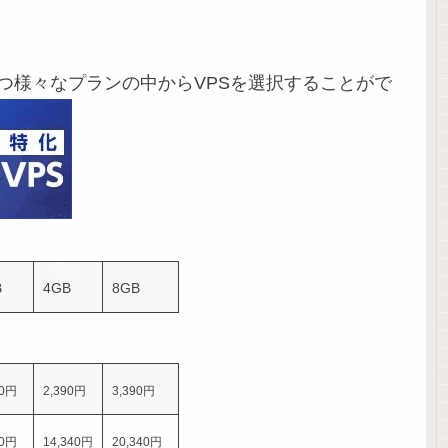
つ様々なプランの中からVPSを選択することがで
B
4GB
8GB
40円
2,390円
3,390円
40円
14,340円
20,340円