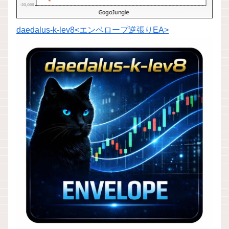
daedalus-k-lev8<エンベロープ逆張りEA>