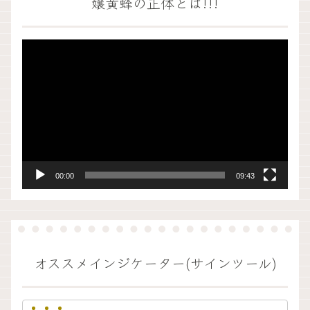
嬢黄蜂の正体とは!!!
動
画
プ
レ
ー
ヤ
ー
00:00
09:43
オススメインジケーター(サインツール)