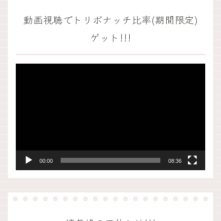
動画視聴でトリボナッチ比率(期間限定)
ゲット!!!
動
画
プ
レ
ー
ヤ
ー
00:00
08:36