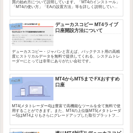
買の始め方について説明しています。「MT4のインストール」
「MT4の使い方」「EAの設置方法」等を詳しく説明している
ため、初心者に向けたきめ細やかなサービスを提供していま
す。
デューカスコピー MT4ライブ
FX口座
口座開設方法について
デューカスコピー・ジャパンと言えば、バックテスト用の高精
度ヒストリカルデータを無料で提供してくれる、システムトレ
ーダーにとっては非常にありがたい会社です。
MT4からMT5まで FXおすすめ
FX口座
口座
MT4(メタトレーダー4)は豊富で高機能なツールを全て無料で使
用することができます。また、MT4の上位版MT5(メタトレーダ
ー5)はMT4よりもさらにグレードアップした取引プラットフォ
ームとなっています。トレードの幅をより広げたい方は是非導
入しましょう。