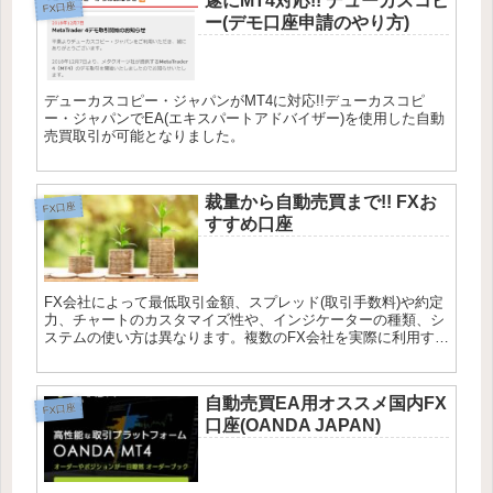
遂にMT4対応!! デューカスコピ
FX口座
ー(デモ口座申請のやり方)
デューカスコピー・ジャパンがMT4に対応!!デューカスコピ
ー・ジャパンでEA(エキスパートアドバイザー)を使用した自動
売買取引が可能となりました。
裁量から自動売買まで!! FXお
FX口座
すすめ口座
FX会社によって最低取引金額、スプレッド(取引手数料)や約定
力、チャートのカスタマイズ性や、インジケーターの種類、シ
ステムの使い方は異なります。複数のFX会社を実際に利用する
ことで自分にあったFX会社を見つけることができ、快適なトレ
ードが実現します。
自動売買EA用オススメ国内FX
FX口座
口座(OANDA JAPAN)